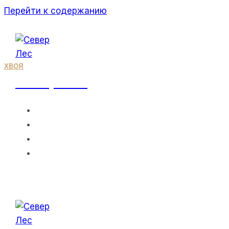
Перейти к содержанию
хвоя
Север Лес
Межкомнатна
ГЛАВНАЯ
О НАС
ПРАЙС-ЛИСТ
Дверь
КОНТАКТЫ
“Шоколадка”