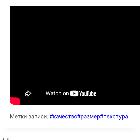
Метки записи:
#
качество
#
размер
#
текстура