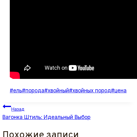
Метки
#
ель
#
порода
#
хвойный
#
хвойных пород
#
цена
записи:
Навигация
Назад
по
Вагонка Штиль: Идеальный Выбор
записям
Похожие записи