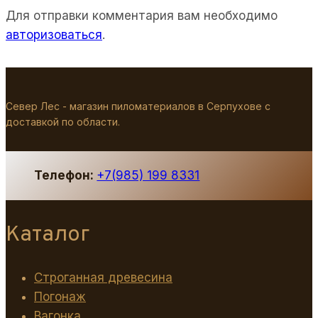
Для отправки комментария вам необходимо
выбор,
авторизоваться
.
цены,
преимущества
Север Лес - магазин пиломатериалов в Серпухове с
доставкой по области.
Телефон:
+7(985) 199 8331
Каталог
Строганная древесина
Погонаж
Вагонка