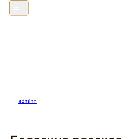
Выбор Для
Декоративног
Оформления
Автор
adminn
23.12.2023
31.12.2023