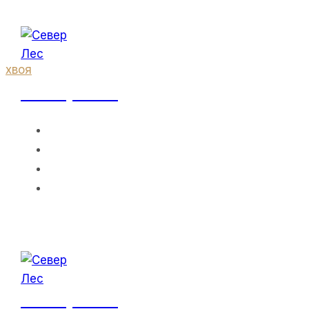
Перейти
к
содержанию
хвоя
Север Лес
Балясина
ГЛАВНАЯ
О НАС
ПРАЙС-ЛИСТ
Плоская 100
КОНТАКТЫ
П1 Хвоя:
Идеальный
Север Лес