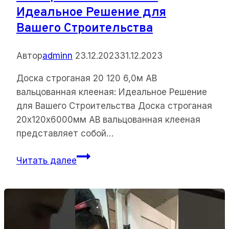
Идеальное Решение для
Вашего Строительства
Автор
adminn
23.12.2023
31.12.2023
Доска строганая 20 120 6,0м АВ
вальцованная клееная: Идеальное Решение
для Вашего Строительства Доска строганая
20х120х6000мм АВ вальцованная клееная
представляет собой…
Доска
Читать далее
строганая
20
120
6,0м
АВ