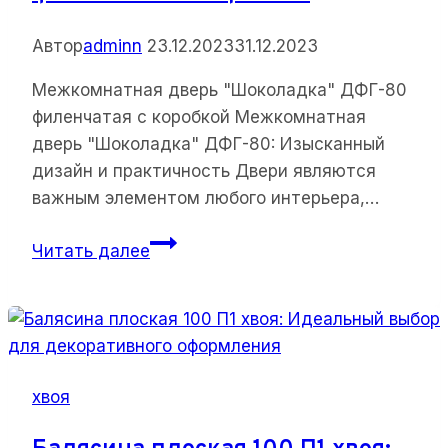
Автор
adminn
23.12.2023
31.12.2023
Межкомнатная дверь "Шоколадка" ДФГ-80
филенчатая с коробкой Межкомнатная
дверь "Шоколадка" ДФГ-80: Изысканный
дизайн и практичность Двери являются
важным элементом любого интерьера,…
Межкомнатная
Читать далее
дверь
“Шоколадка”
ДФГ-80
филенчатая
с
хвоя
коробкой