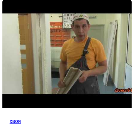
декоративное
решение
для
интерьера
хвоя