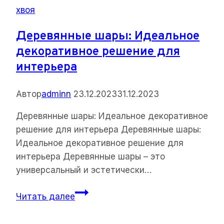
хвоя
выбор
для
Деревянные шары: Идеальное
декоративного
декоративное решение для
оформления
интерьера
Автор
adminn
23.12.2023
31.12.2023
Деревянные шары: Идеальное декоративное
решение для интерьера Деревянные шары:
Идеальное декоративное решение для
интерьера Деревянные шары – это
универсальный и эстетически…
Деревянные
Читать далее
шары:
Идеальное