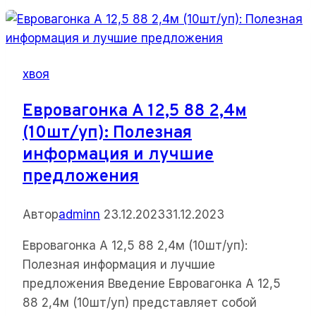
88
2,5м:
Идеальное
Решение
хвоя
для
Современных
Евровагонка А 12,5 88 2,4м
Интерьеров
(10шт/уп): Полезная
информация и лучшие
предложения
Автор
adminn
23.12.2023
31.12.2023
Евровагонка А 12,5 88 2,4м (10шт/уп):
Полезная информация и лучшие
предложения Введение Евровагонка А 12,5
88 2,4м (10шт/уп) представляет собой