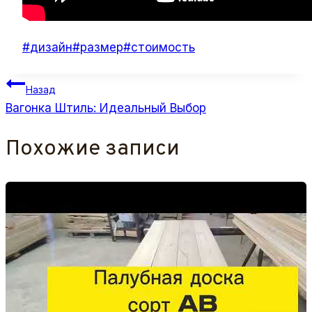
Метки
#
дизайн
#
размер
#
стоимость
записи:
Навигация
Назад
по
Вагонка Штиль: Идеальный Выбор
записям
Похожие записи