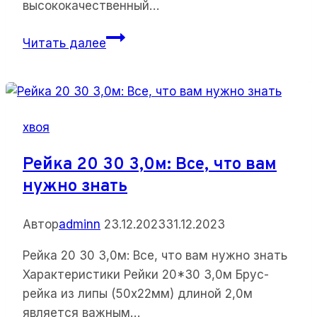
высококачественный…
Евровагонка
Читать далее
А
12,5
88
2,4м
хвоя
(10шт/
уп):
Рейка 20 30 3,0м: Все, что вам
Полезная
нужно знать
информация
и
Автор
adminn
23.12.2023
31.12.2023
лучшие
предложения
Рейка 20 30 3,0м: Все, что вам нужно знать
Характеристики Рейки 20*30 3,0м Брус-
рейка из липы (50х22мм) длиной 2,0м
является важным…