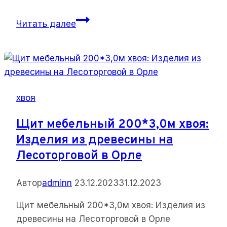
Рейка
Читать далее
20
30
3,0м:
Все,
что
хвоя
вам
нужно
Щит мебельный 200*3,0м хвоя:
знать
Изделия из древесины на
Лесоторговой в Орле
Автор
adminn
23.12.2023
31.12.2023
Щит мебельный 200*3,0м хвоя: Изделия из
древесины на Лесоторговой в Орле