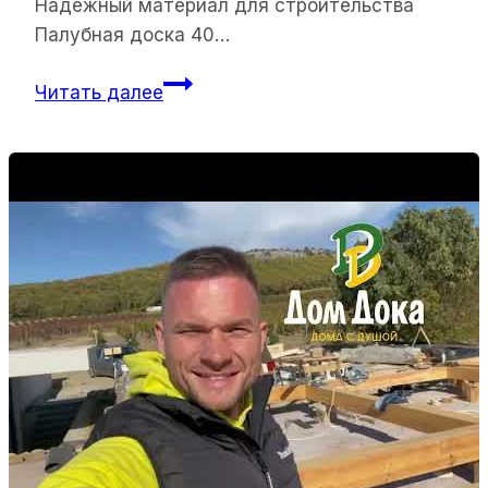
Надежный материал для строительства
Палубная доска 40…
План
Читать далее
статьи:
“Доска
палубная
40
100
3,0м
АВ”