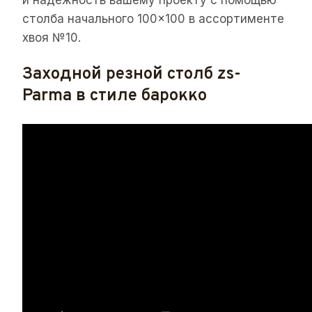
и надежность вашему проекту с помощью
столба начального 100×100 в ассортименте
хвоя №10.
Заходной резной столб zs-
Parma в стиле барокко