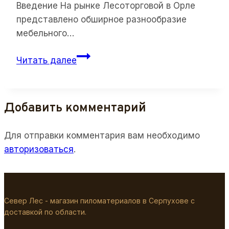
Введение На рынке Лесоторговой в Орле
представлено обширное разнообразие
мебельного…
Щит
Читать далее
мебельный
200*3,0м
хвоя:
Добавить комментарий
Изделия
из
Для отправки комментария вам необходимо
древесины
авторизоваться
.
на
Лесоторговой
в
Орле
Север Лес - магазин пиломатериалов в Серпухове с
доставкой по области.