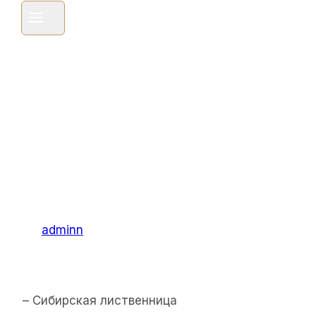
Мм Хвойных
Пород Сорта
АВ
Автор
adminn
21.02.2023
20.02.2023
– Сибирская лиственница