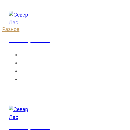
Перейти
к
содержанию
Разное
Север Лес
Купить
ГЛАВНАЯ
О НАС
ПРАЙС-ЛИСТ
Недорого
КОНТАКТЫ
Клееный Брус
И Клееный
Север Лес