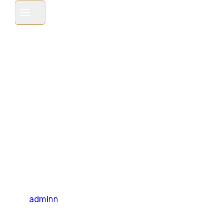
Профнастил
От
Производител
Во Ржеве
Автор
adminn
21.02.2023
20.02.2023