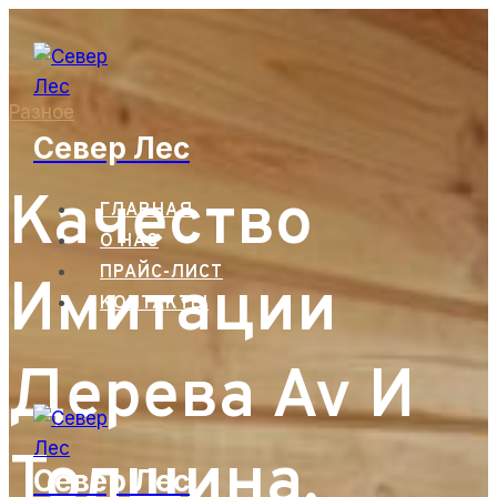
Перейти
к
содержанию
Разное
Север Лес
Качество
ГЛАВНАЯ
О НАС
ПРАЙС-ЛИСТ
Имитации
КОНТАКТЫ
Дерева Av И
Толщина,
Север Лес