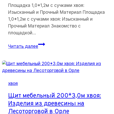
Площадка 1,0*1,2м с сучками хвоя:
Изысканный и Прочный Материал Площадка
1,0*1,2м с сучками хвоя: Изысканный и
Прочный Материал Знакомство с
площадкой…
Площадка
Читать далее
1,0*1,2м
с
сучками
хвоя:
Изысканный
хвоя
и
Прочный
Щит мебельный 200*3,0м хвоя:
Материал
Изделия из древесины на
Лесоторговой в Орле