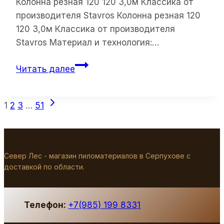
Колонна резная 120 120 3,0м Классика от
производителя Stavros Колонна резная 120
120 3,0м Классика от производителя
Stavros Материал и технология:…
Колонна
Читать далее
резная
120
Навигация
След.
120
1
2
3
…
51
страница
3,0м
по
Классика
страницам
от
Север Лес - магазин пиломатериалов в Серпухове с
производителя
доставкой по области.
Stavros
Телефон:
+7(985) 199 8331