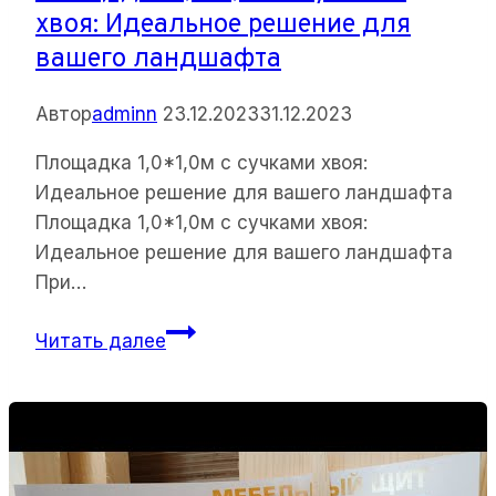
Лесоторговой
хвоя: Идеальное решение для
в
вашего ландшафта
Орле
Автор
adminn
23.12.2023
31.12.2023
Площадка 1,0*1,0м с сучками хвоя:
Идеальное решение для вашего ландшафта
Площадка 1,0*1,0м с сучками хвоя:
Идеальное решение для вашего ландшафта
При…
Площадка
Читать далее
1,0*1,0м
с
сучками
хвоя:
Идеальное