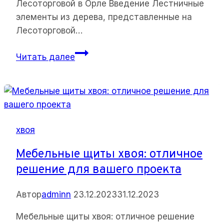
Лесоторговой в Орле Введение Лестничные
элементы из дерева, представленные на
Лесоторговой…
Площадка
Читать далее
1,0*1,5м
с
сучками
хвоя:
Лестничные
хвоя
элементы
из
Мебельные щиты хвоя: отличное
дерева
решение для вашего проекта
на
Лесоторговой
Автор
adminn
23.12.2023
31.12.2023
в
Орле
Мебельные щиты хвоя: отличное решение