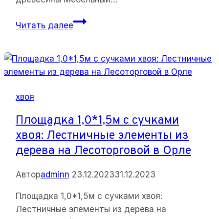
Мебельный
Читать далее
щит
300*18
мм
хвоя:
Размеры,
хвоя
сорт,
и
Площадка 1,0*1,5м с сучками
порода
хвоя: Лестничные элементы из
древесины
дерева на Лесоторговой в Орле
Автор
adminn
23.12.2023
31.12.2023
Площадка 1,0*1,5м с сучками хвоя:
Лестничные элементы из дерева на