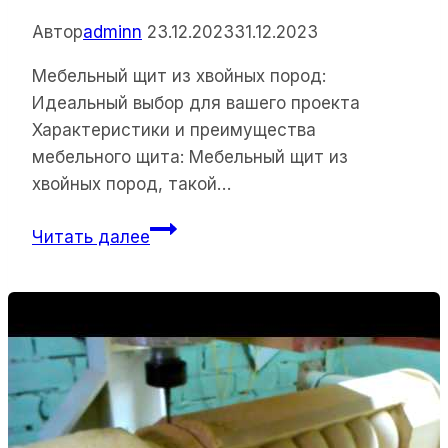
Автор
adminn
23.12.2023
31.12.2023
Мебельный щит из хвойных пород:
Идеальный выбор для вашего проекта
Характеристики и преимущества
мебельного щита: Мебельный щит из
хвойных пород, такой…
Мебельный
Читать далее
щит
из
хвойных
пород:
Идеальный
выбор
для
вашего