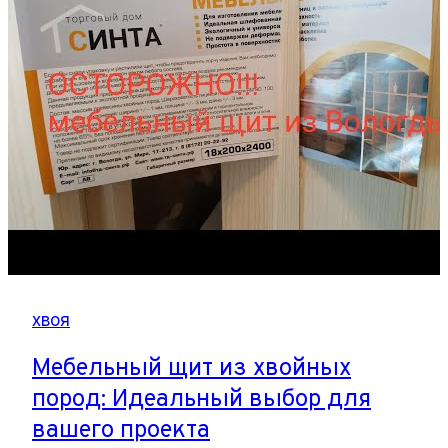
решение
для
вашего
ландшафта
хвоя
Мебельный щит из хвойных
пород: Идеальный выбор для
вашего проекта