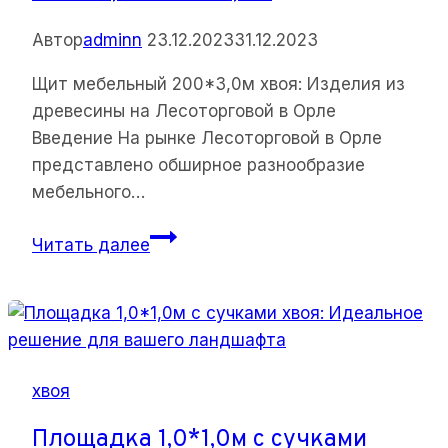
Автор
adminn
23.12.2023
31.12.2023
Щит мебельный 200*3,0м хвоя: Изделия из
древесины на Лесоторговой в Орле
Введение На рынке Лесоторговой в Орле
представлено обширное разнообразие
мебельного…
Щит
Читать далее
мебельный
200*3,0м
хвоя:
Изделия
из
хвоя
древесины
на
Площадка 1,0*1,0м с сучками