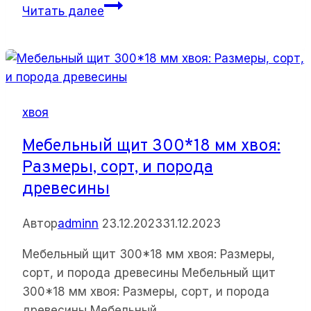
Площадка
Читать далее
1,0*2,0м
с
сучками
хвоя:
Изысканный
хвоя
выбор
для
Мебельный щит 300*18 мм хвоя:
автолюбителей
Размеры, сорт, и порода
древесины
Автор
adminn
23.12.2023
31.12.2023
Мебельный щит 300*18 мм хвоя: Размеры,
сорт, и порода древесины Мебельный щит
300*18 мм хвоя: Размеры, сорт, и порода
древесины Мебельный…